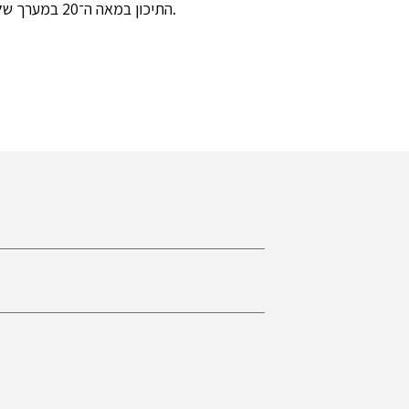
התיכון במאה ה־20 במערך של מעבר ידע, השפעות אימפריאליות (עות’מאניות ומנדטוריות) ותמורות מדיניות וכלכליות.