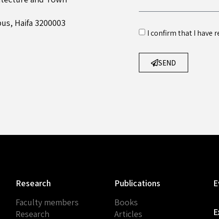
us, Haifa 3200003
I confirm that I have
SEND
Research
Publications
E
Faculty members
Books
E
Research
Articles