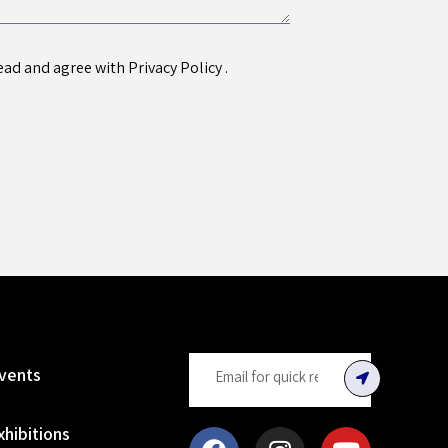
 read and agree with
Privacy Policy
.
vents
xhibitions