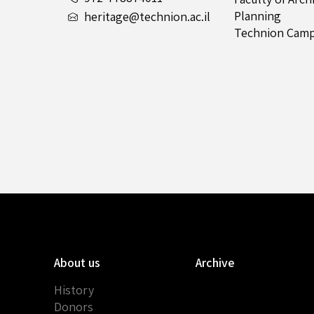
Planning
heritage@technion.ac.il
Technion Camp
About us
Archive
History
Donors