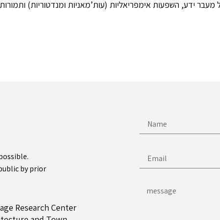
possible.
public by prior
tage Research Center
hitecture and Town