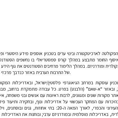
הפקולטה לארכיטקטורה ובינוי ערים בטכניון אוספים מידע היסטורי ופ
ערבית בארץ, מאמצע המאה ה־19 ואילך. איסוף החומר מתבצע במהלך קורס סמסטריאלי בו נחשפים 
נקולרית ומודרניזם. במהלך הלימוד מרחיבים הסטודנטים את גוף הידע על
של התרבות הערבית באזור כנדבך מרכזי במורשת המקומית.
יון עוסקות במרחב הגיאוגרפי פלסטין/ישראל, ובאדריכלות המקו
ל, ובאזור “א-שאם” (הלבנט) בפרט. כל עבודה מתמקדת ברחוב, מבנ
 מקורות שונים ומגוונים, לרבות ראיונות עם אנשים ובני משפחה, אי
יכרות עם המחקר העכשווי על אדריכלות ונוף, ובחקירה ותיעוד פיז
מבקשות לזהות טיפולוגיות אופייניות של המרחב הערבי, העירוני והכפרי, לאורך המאה ה-20: בת
נקולרית, באדריכלות מוסלמית ובמודרניזם ערבי; ובוחנות את האדריכל