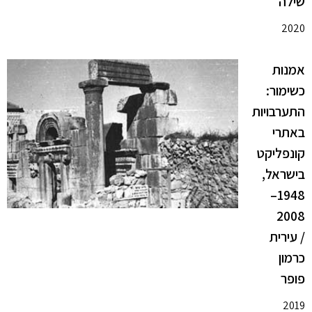
שילה
2020
אמנות
כשימור:
התערבויות
באתרי
קונפליקט
בישראל,
1948–
2008
/ עירית
כרמון
פופר
2019