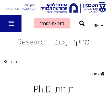
לתפוצת המרכז
EN
AR
מחקר
بحث
Research
חזרה
»
מחקר
תיזות .Ph.D