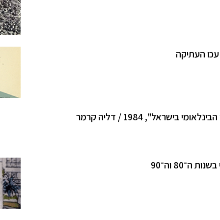
ישראל", 1984 / דליה קרמר
ה־80 וה־90