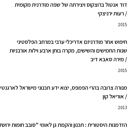
דוד אנטול ברוצקוס ויצירתה של שפה מודרנית מקומית
/ רעות ירניצקי
2015
חיפוש אחר מודרניזם אדריכלי ערבי במרחב הפלסטיני
שנות החמישים והשישים, מקרה בוחן ארבע וילות אורבניות
/ מירה סאבא דיב
2015
מנורה צרובה בהרי הפמפס, יצוא ידע תכנוני מישראל לארגנטינה 1970-1963: מקרה בוחן "לאס פירק
/ אוריאל קון
2013
הזדמנות היסטורית : תכנון והקמת גן לאומי "סובב חומות ירושלים" 1967