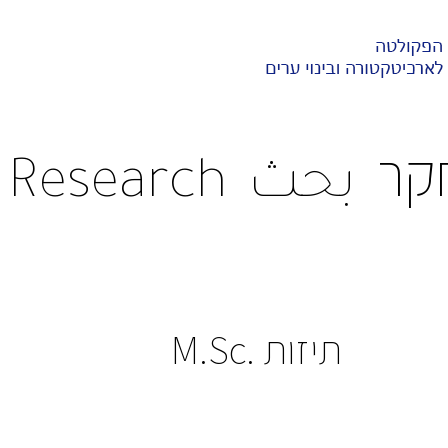
קר
بحث
Research
תיזות .M.Sc