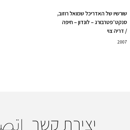
שורשיו של האדריכל שמואל רוזוב,
סנקט־פטרבורג – לונדון – חיפה
/ דריה צוי
2007
יצירת קשר
اتص