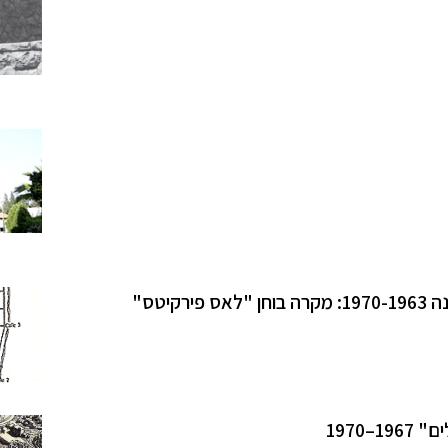
יטס"
–1970