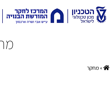
מח
»
מחקר