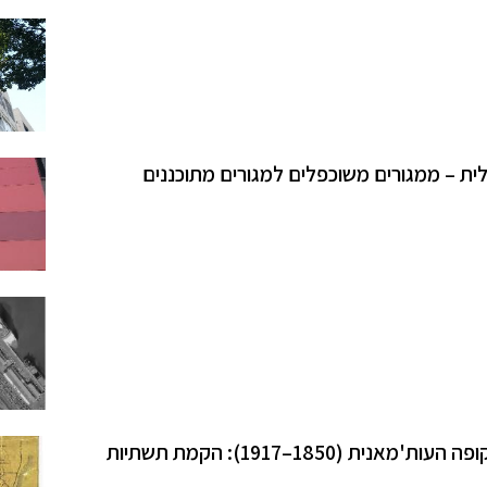
ית – ממגורים משוכפלים למגורים מתוכננים
תהליכי מודרניזציה ואורבניזציה בחיפה וצפון הארץ בשלהי התקופה העות'מאנית (1850–1917): הקמת תשתיות