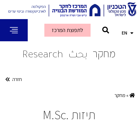
לתפוצת המרכז
EN
AR
מחקר
بحث
Research
חזרה
»
מחקר
תיזות .M.Sc