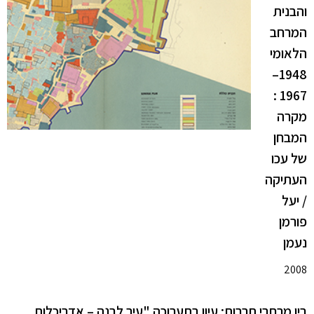
והבנית
המרחב
הלאומי
1948–
1967 :
מקרה
המבחן
של עכו
העתיקה
/ יעל
פורמן
נעמן
2008
בין מרחבי תרבות: עיון בתערוכה "עיר לבנה – אדריכלות