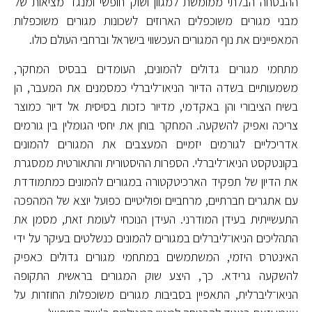
ההבטחה הבלתי ממומשת למגוון ושוק חופשי ומנגד מציאות של
מבני מגורים משוכפלים הארוזים לשכונות מגורים משוכפלות
המאפיינים את נוף המגורים העכשווי בישראל וברחבי העולם כולו.
מתחמי מגורים גדולים להמונים, העומדים בבסיס המחקר,
משמעותיים בשדה הדיור הניאו־ליברלי כמסמנים את המעבר, הן
בשיח הציבורי והן באקדמי, מדיור כזכות בסיסית אל דיור כמוצר
צריכה ואפיק להשקעה. המחקר בוחן את יחסי הגומלין בין גורמים
אדריכליים לגורמים יזמיים המעצבים את המגורים להמונים
בקונטקסט הניאו־ליברלי. הספרות ההיסטורית והתאורטית ממסגרת
את הדיון של תפקיד הארכיטקטורה במגורים להמונים כמתמודדת
עם אתגרים חברתיים, מרחביים ופוליטיים כפועל יוצא של המהפכה
התעשייתית בעידן המודרני. העידן הנוכחי לעומת זאת, מסמן את
התהליכים הניאו־ליברלים במגורים להמונים כנשלטים בעיקר על ידי
האינטרס היזמי, המשתמשים במתחמי מגורים גדולים כאפיק
להשקעה גרידא. כך, היצע שוק המגורים בראשית התקופה
הניאו־ליברלית, התאפיין בסביבות מגורים משוכפלות החוזרות על