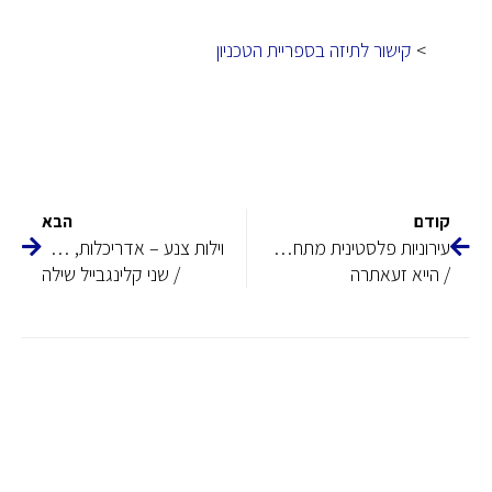
>
קישור לתיזה בספריית הטכניון
קודם
הבא
עירוניות פלסטינית מתחדשת בחיפה: עיר, מקום, תרבות וזהות
וילות צנע – אדריכלות, עיצוב פנים ומעמד חברתי בישראל (1948–1967)
/ הייא זעאתרה
/ שני קלינגבייל שילה