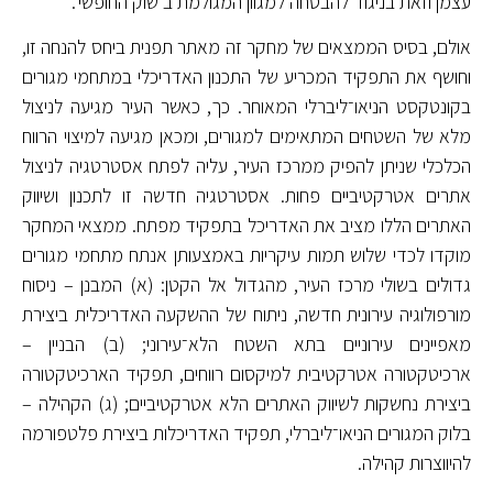
עצמן וזאת בניגוד להבטחה למגוון המגולמת ב'שוק החופשי'.
אולם, בסיס הממצאים של מחקר זה מאתר תפנית ביחס להנחה זו,
וחושף את התפקיד המכריע של התכנון האדריכלי במתחמי מגורים
בקונטקסט הניאו־ליברלי המאוחר. כך, כאשר העיר מגיעה לניצול
מלא של השטחים המתאימים למגורים, ומכאן מגיעה למיצוי הרווח
הכלכלי שניתן להפיק ממרכז העיר, עליה לפתח אסטרטגיה לניצול
אתרים אטרקטיביים פחות. אסטרטגיה חדשה זו לתכנון ושיווק
האתרים הללו מציב את האדריכל בתפקיד מפתח. ממצאי המחקר
מוקדו לכדי שלוש תמות עיקריות באמצעותן אנתח מתחמי מגורים
גדולים בשולי מרכז העיר, מהגדול אל הקטן: (א) המבנן – ניסוח
מורפולוגיה עירונית חדשה, ניתוח של ההשקעה האדריכלית ביצירת
מאפיינים עירוניים בתא השטח הלא־עירוני; (ב) הבניין –
ארכיטקטורה אטרקטיבית למיקסום רווחים, תפקיד הארכיטקטורה
ביצירת נחשקות לשיווק האתרים הלא אטרקטיביים; (ג) הקהילה –
בלוק המגורים הניאו־ליברלי, תפקיד האדריכלות ביצירת פלטפורמה
להיווצרות קהילה.