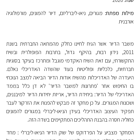
מילות מפתח:
מגורים, ניאו-ליברליזם, דיור להמונים, מורפולוגיה
אורבנית
משבר הדיור אשר הגיח לחיינו כחלק מהמחאה החברתית בשנת
2011, נידון רבות, בהיקף גדול, בתרבות הפופולרית ובשיח
התקשורתי, עם זאת השיח האקדמי מוגבל ומתרכז בעיקר בסוגיות
חברתיות, כלכליות ופוליטיות בעוד שהשדה האדריכלי נאלם.
היעדרה של האדריכלות מהשיח אודות הדיור הביאה למצב הנוכחי
בו החיפוש אחר 'פתרונות למשבר הדיור' לא דן כלל בממד
האדריכלי של הדיור: ביחידת הדיור, אריזת יחידות הדיור למיבננים,
ושכונות המגורים. על כן מחקר זה מבקש להפנות את הזרקור לעבר
תפקיד העיצוב האדריכלי בעידן הניאו-ליברלי במגורים להמונים
כחוליה חסרה בהבנת התהליכים המתקיימים בשדה הזה.
המחקר מצביע על הפרדוקס של שוק הדיור הניאו-ליברלי : מחד