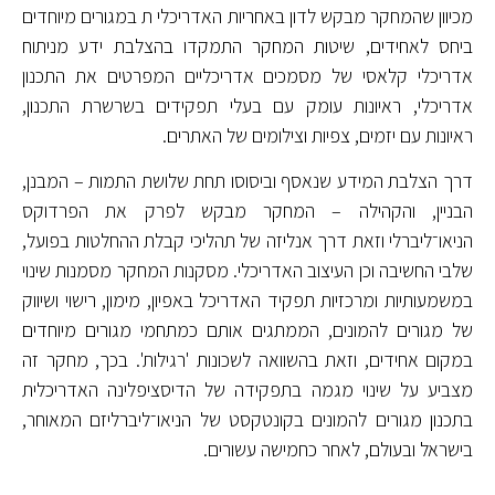
מכיוון שהמחקר מבקש לדון באחריות האדריכלי ת במגורים מיוחדים
ביחס לאחידים, שיטות המחקר התמקדו בהצלבת ידע מניתוח
אדריכלי קלאסי של מסמכים אדריכליים המפרטים את התכנון
אדריכלי, ראיונות עומק עם בעלי תפקידים בשרשרת התכנון,
ראיונות עם יזמים, צפיות וצילומים של האתרים.
דרך הצלבת המידע שנאסף וביסוסו תחת שלושת התמות – המבנן,
הבניין, והקהילה – המחקר מבקש לפרק את הפרדוקס
הניאו־ליברלי וזאת דרך אנליזה של תהליכי קבלת ההחלטות בפועל,
שלבי החשיבה וכן העיצוב האדריכלי. מסקנות המחקר מסמנות שינוי
במשמעותיות ומרכזיות תפקיד האדריכל באפיון, מימון, רישוי ושיווק
של מגורים להמונים, הממתגים אותם כמתחמי מגורים מיוחדים
במקום אחידים, וזאת בהשוואה לשכונות 'רגילות'. בכך, מחקר זה
מצביע על שינוי מגמה בתפקידה של הדיסציפלינה האדריכלית
בתכנון מגורים להמונים בקונטקסט של הניאו־ליברליזם המאוחר,
בישראל ובעולם, לאחר כחמישה עשורים.