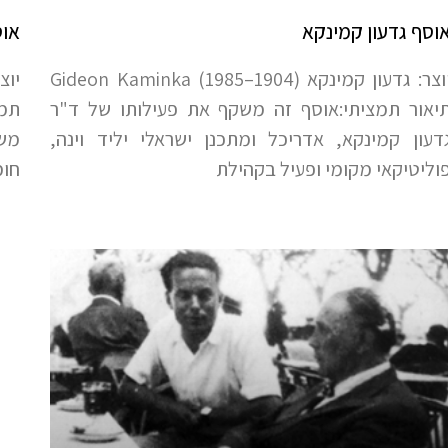
וסף גדעון קמינקא
אוס
יוצר: גדעון קמינקא Gideon Kaminka (1985–1904)
יאור תמציתי:אוסף זה משקף את פעילותו של ד"ר
תמצ
דעון קמינקא, אדריכל ומתכנן ישראלי יליד וינה,
משק
וליטיקאי מקומי ופעיל בקהילת
חומ