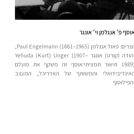
וסף פ' אנגלמן וי' אונגר
יוצרים: פאול אנגלמן Paul Engelmann (1861–1965),
יהודה (קורט) אונגר Yehuda (Kurt) Unger (1907–
1989) תיאור תמציתי:אוסף זה משקף את פועלם
אינדיבידואלי והמשותף של האדריכל, המעצב
הפילוסוף