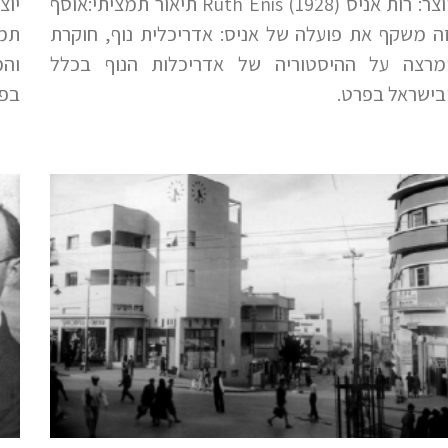
יוצר: רות אניס Ruth Enis (1928) תיאור תמציתי:אוסף
ה משקף את פועלה של אניס: אדריכלית נוף, חוקרת
תמצ
מרצה על ההיסטוריה של אדריכלות הנוף בכלל
והמ
בישראל בפרט.
בפק