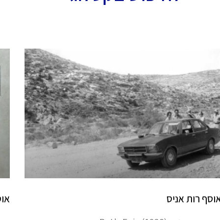
וסף רות אניס
אוס