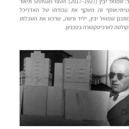
יוצר: שמואל יבין (1927–2017) Shmuel Yavin תיאור
יתי:אוסף זה משקף את עבודתו של האדריכל
תכנן שמואל יבין, יליד ורשה, שרכש את השכלתו
ולטה לארכיטקטורה בטכניון.