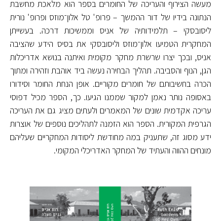
מעשה הצירוף והעריכה של החומרים בספר הוא מלאכת מחשבת
הנתונה בידיו של דור ההמשך – פרופ' טל אלון־מוזס ופרופ' נורית
ליסובסקי – תלמידותיה של אניס וממשיכות דרכה. בעשייתן
המחקרית הטמיעו אלון־מוזס וליסובסקי את בסיס הידע שהציבה
אניס, ובכך יצרו שרשרת מחקר מקומית ואיתנה בנושא אדריכלות
הגן, הנוף והסביבה. תהליך הבחירה נעשה ביד אוהבת וזהירה ומתוך
הכרה בחשיבותם של חומרים מקוריים. אופן הנחת החומר וסידורו
באסופה נותר נאמן למקור שממנו הגיעו. כך, הספר מכיל דפוסי
עריכה אקדמית שונים של המאמרים ולעתים מציג גם את העריכה
הגרפית המקורית. הספר הוא הזמנה לתהליכים נוספים של אוצרות
ידע מסוג זה, שתעניק במה מחודשת ליסודות המחקריים שעליהם
מונחים ההווה והעתיד של המחקר האדריכלי המקומי.