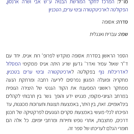
מו"ל:
המרכז לחקר המורשת הבנויה ע"ש אבי ושרה ארנסון,
הפקולטה לארכיטקטורה ובינוי ערים, הטכניון
סדרה:
אסופה
שפה:
עברית ואנגלית
הספר הראשון בסדרת אסופה מוקדש לפרופ' רות אניס. יחד עם
ד"ר שאול עמיר ואדר' גדעון שריג היתה אניס ממקימי
המסלול
לאדריכלות נוף
בפקולטה ל
ארכיטקטורה ובינוי ערים בטכניון
.
מחקריה ופועלה המגוון נפרסים ליריעה רחבה ומרתקת הנעה
ממחקר ראשוני המפענח את הקוד הגנטי של היצירה הנופית
במרחב הציוני-מקומי, מנגיש ידע והופך גשר בין תרבותי לקהלים
בינלאומיים. זאת, בין היתר, באמצעות תצוגות ותערוכות מכוננות, עד
הפיכתו לכלי מעשי באמצעות סקרים הנוגעים לפרקטיקה של תכנון
דרכים, מחצבות, אתרי נופש ותיירות ומרחבי יומיום. כל אלה הם
חומרי הגלם לעריכתו של ספר זה.