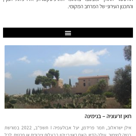
והתכנון העירוני של המרחב המקומי.
חאן זרעוניה – בנימינה
אילן ישראלוב, תמר פרידמן, יעל אבולעפיה I תשפ"ב, 2022 במורשת
בנויה לשימור, עולה הדיון, האם ראוי כי יהיו בבעלות ציבורית או פרטית. לכל