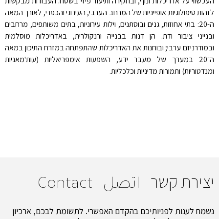
העכשווי על אדריכלות ונוף, ובחקירה ותיעוד פיזי בשטח. העבודות מבקשות
לזהות טיפולוגיות אופייניות של המרחב הערבי, העירוני והכפרי, לאורך המאה
ה-20: בתי אחוזות, גנים ובוסתנים, וילות עירוניות, בתים משותפים, מרחבים
ובנייני ציבור ודת. הן דנות בבנייה ורנקולרית, באדריכלות מוסלמית
ובמודרניזם ערבי; ובוחנות את האדריכלות שהתפתחה במזרח התיכון במאה
ה־20 במערך של מעבר ידע, השפעות אימפריאליות (עות'מאניות
ומנדטוריות) ותמורות מדיניות וכלכליות.
יצירת קשר
اتصل
Contact
נשמח לענות לפניותיכם בהקדם האפשרי. לתשומת לבכם, ארכיון