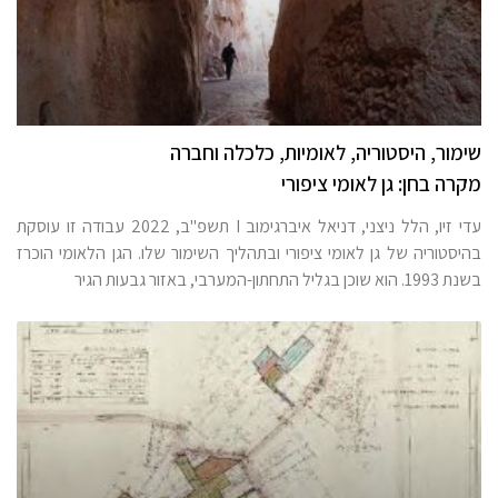
שימור, היסטוריה, לאומיות, כלכלה וחברה
מקרה בחן: גן לאומי ציפורי
עדי זיו, הלל ניצני, דניאל איברגימוב I תשפ"ב, 2022 עבודה זו עוסקת
בהיסטוריה של גן לאומי ציפורי ובתהליך השימור שלו. הגן הלאומי הוכרז
בשנת 1993. הוא שוכן בגליל התחתון-המערבי, באזור גבעות הגיר