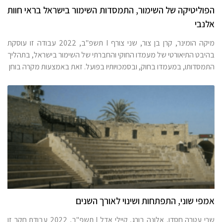
הפוליטיקה של השימור, התמסדות השימור בישראל בראי חוות
אלנבי
מיקה הומינר, קרן בן צור, שני צורף I תשפ"ב, 2022 עבודה זו עוסקת
בהיבט התיאורטי של מעמדו החוקי והחברתי של השימור בישראל, בתהליך
התמסדותו, במעמדו בחוק, ובסמכויותיו בפועל. זאת באמצעות מקרה בוחן
אמפי שוני, התפתחות ושינוי לאורך השנים
שרי עטרה חסדן, אלונה בורג, קיילי אדל I תשפ"ב, 2022 עבודת חקר זו