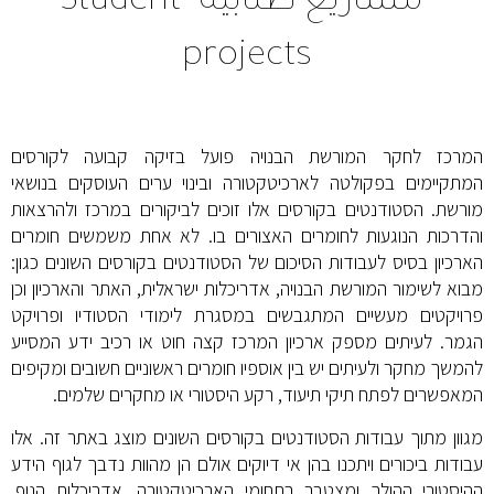
مشاريع طلّابيّة
Student
projects
המרכז לחקר המורשת הבנויה פועל בזיקה קבועה לקורסים
המתקיימים בפקולטה לארכיטקטורה ובינוי ערים העוסקים בנושאי
מורשת. הסטודנטים בקורסים אלו זוכים לביקורים במרכז ולהרצאות
והדרכות הנוגעות לחומרים האצורים בו. לא אחת משמשים חומרים
הארכיון בסיס לעבודות הסיכום של הסטודנטים בקורסים השונים כגון:
מבוא לשימור המורשת הבנויה, אדריכלות ישראלית, האתר והארכיון וכן
פרויקטים מעשיים המתגבשים במסגרת לימודי הסטודיו ופרויקט
הגמר. לעיתים מספק ארכיון המרכז קצה חוט או רכיב ידע המסייע
להמשך מחקר ולעיתים יש בין אוספיו חומרים ראשוניים חשובים ומקיפים
המאפשרים לפתח תיקי תיעוד, רקע היסטורי או מחקרים שלמים.
מגוון מתוך עבודות הסטודנטים בקורסים השונים מוצג באתר זה. אלו
עבודות ביכורים ויתכנו בהן אי דיוקים אולם הן מהוות נדבך לגוף הידע
ההיסטורי ההולך ומצטבר בתחומי הארכיטקטורה, אדריכלות הנוף,