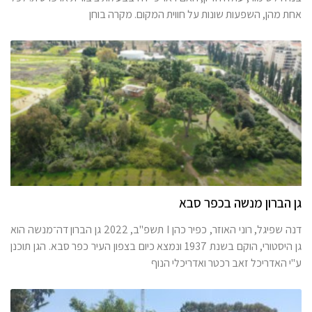
אחת מהן, השפעות שונות על חווית המקום. מקרה בוחן
גן הברון מנשה בכפר סבא
דנה שפיגל, רוני האוזר, כפיר כהן I תשפ"ב, 2022 גן הברון דה־מנשה הוא
גן היסטורי, הוקם בשנת 1937 ונמצא כיום בצפון העיר כפר סבא. הגן תוכנן
ע"י האדריכל זאב רכטר ואדריכלי הנוף