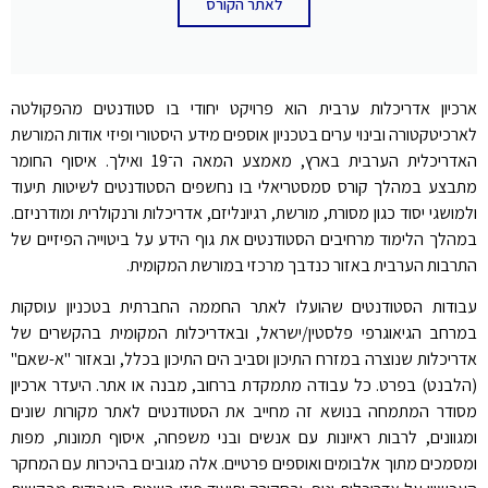
לאתר הקורס
ארכיון אדריכלות ערבית הוא פרויקט יחודי בו סטודנטים מהפקולטה
לארכיטקטורה ובינוי ערים בטכניון אוספים מידע היסטורי ופיזי אודות המורשת
האדריכלית הערבית בארץ, מאמצע המאה ה־19 ואילך. איסוף החומר
מתבצע במהלך קורס סמסטריאלי בו נחשפים הסטודנטים לשיטות תיעוד
ולמושגי יסוד כגון מסורת, מורשת, רגיונליזם, אדריכלות ורנקולרית ומודרניזם.
במהלך הלימוד מרחיבים הסטודנטים את גוף הידע על ביטוייה הפיזיים של
התרבות הערבית באזור כנדבך מרכזי במורשת המקומית.
עבודות הסטודנטים שהועלו לאתר החממה החברתית בטכניון עוסקות
במרחב הגיאוגרפי פלסטין/ישראל, ובאדריכלות המקומית בהקשרים של
אדריכלות שנוצרה במזרח התיכון וסביב הים התיכון בכלל, ובאזור "א-שאם"
(הלבנט) בפרט. כל עבודה מתמקדת ברחוב, מבנה או אתר. היעדר ארכיון
מסודר המתמחה בנושא זה מחייב את הסטודנטים לאתר מקורות שונים
ומגוונים, לרבות ראיונות עם אנשים ובני משפחה, איסוף תמונות, מפות
ומסמכים מתוך אלבומים ואוספים פרטיים. אלה מגובים בהיכרות עם המחקר