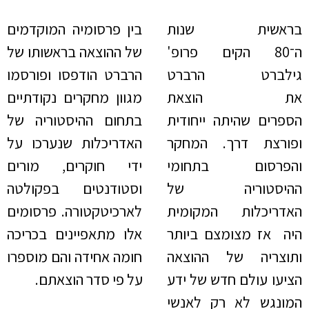
בראשית שנות
בין פרסומיה המוקדמים
ה־80
הקים פרופ'
של ההוצאה בראשותו של
גילברט הרברט
הרברט הודפסו ופורסמו
את
הוצאת
מגוון מחקרים נקודתיים
הספרים
ש
היתה ייחודית
בתחום ההיסטוריה של
ופורצת דרך. המחקר
האדריכלות שנערכו על
והפרסום בתחומי
ידי חוקרים, מורים
ההיסטוריה של
וסטודנטים בפקולטה
האדריכלות המקומית
לארכיטקטורה. פרסומים
היה אז מצומצם ביותר
אלו מתאפיינים בכריכה
ותוצריה של ההוצאה
חומה אחידה והם מוספרו
הציעו עולם חדש של ידע
על פי סדר הוצאתם.
המונגש לא רק לאנשי