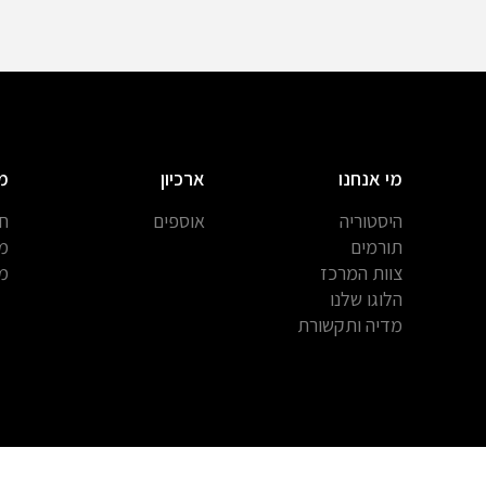
מי אנחנו
ארכיון
מ
היסטוריה
אוספים
חב
תורמים
מח
צוות המרכז
מח
הלוגו שלנו
מדיה ותקשורת