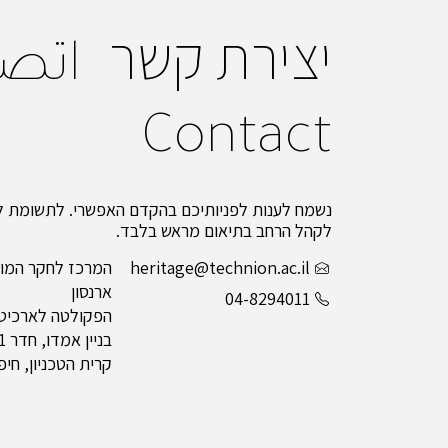
יצירת קשר
اتص
Contact
נשמח לענות לפניותיכם בהקדם האפשרי. לתשומת לב
לקהל הרחב בתיאום מראש בלבד.
heritage@technion.ac.il
המרכז לחקר המור
ארנסון
04-8294011
הפקולטה לארכיטקט
בניין אמדו, חדר 211
קרית הטכניון, חיפה 0003