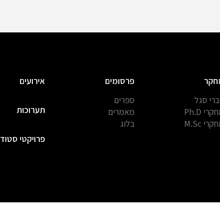
חקר
פרסומים
אירועים
רי סגל
ספרים
תערוכות
קרי Ph.D
מאמרים
קרי M.Sc
בלוג
פרויקטי סטוד