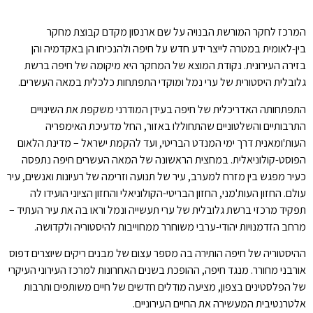
המרכז לחקר המורשת הבנויה על שם ארנסון מקדם קבוצת מחקר
בין-לאומית במטרה לייצר ידע חדש על חיפה ולהנכיחו הן באקדמיה והן
בזירה העירונית. נקודת המוצא של המחקר היא מיקומה של חיפה ברשת
גלובלית היסטורית של ערי נמל ומוקדי התפתחות כלכלית במאה העשרים.
התפתחותה האדריכלית של חיפה בעידן המודרני משקפת את השינויים
התרבותיים והשלטוניים שהתחוללו באזור, החל מדעיכת האימפריה
העות'ומאנית דרך ימי המנדט הבריטי, ועד להקמת ישראל – מדינת הלאום
הפוסט-קולוניאלית. במחצית הראשונה של המאה העשרים חיפה נתפסה
כעיר מפגש בין מזרח למערב, עיר של תנועה וזרימה של רעיונות ואנשים, עיר
עולם. החזון העות'מני, החזון הבריטי-הקולוניאלי והחזון הציוני הועידו לה
תפקיד מרכזי ברשת גלובלית של ערי תעשייה ונמל וראו בה את עיר העתיד –
מרחב הזדמנויות יהודי-ערבי משוחרר ממחוייבות להיסטוריה ולקדושה.
ההיסטוריה של חיפה הותירה בה מספר עצום של מבנים ריקים שיוצרים דפוס
אורבני מחורר. מנגד חיפה, ההופכת בשנים האחרונות למרכז העירוני העיקרי
של הפלסטינים בצפון, מציעה מודלים חדשים של חיים משותפים ותרבות
אלטרנטיבית המעשירה את החיים העירוניים.