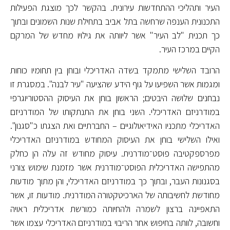
העיר ותהליכי ההתחדשות עירונית. בהקשר לכך מוצגת הפעילות
התכנונית הענפה שרחשה בתל אביב בתחילת שנות השמונים ובתוך
כך תכנית "לב העיר" אשר ליוותה את גילויו מחדש של המרקם
הקיים במרכז העיר.
הרובד השלישי מתמקד בשדה האדריכלי ובוחן בין תחומיו כוחות
ומגמות אשר השפיעו על גוף הידע שהציעה "עיר לבנה". במסגרת זו
נבחנים שלושה היבטים; הראשון בוחן את העיסוק ההסטוריוגרפי
במודרניזם האדריכלי. השני בוחן את התנתקותו של המודרניזם
האדריכלי מתכניו האידיאולוגיים – החברתיים ואת הצגתו כ"סגנון".
ואילו השלישי בוחן את העיסוק המחודש במודרניזם האדריכלי
מפרספקטיבה פוסט־מודרנית. עיסוק מחודש זה עלה הן כחלק
מהתפישה האדריכלית הפוסט־מודרנית אשר מזמנת שימוש צורני
בסגנונות העבר, ובתוך כך במודרניזם האדריכלי, והן מתוך מודעות
מחודשת לחשיבותה של הארכיטקטורה המודרנית. מודעות זו, אשר
התאפיינה ברצון לשמרה ולהחיותה כמורשת אדריכלית ראויה
וחשובה, לוותה בחיפוש אחר הריבוי במודרניזם האדריכלי עצמו אשר