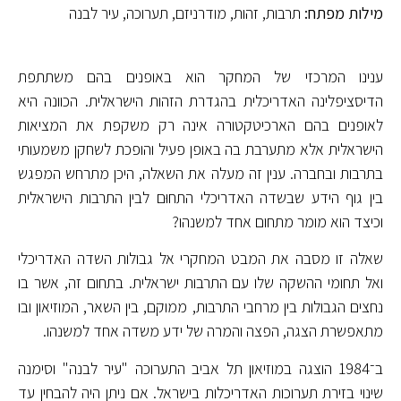
מילות מפתח:
תרבות, זהות, מודרניזם, תערוכה, עיר לבנה
ענינו המרכזי של המחקר הוא באופנים בהם משתתפת
הדיסציפלינה האדריכלית בהגדרת הזהות הישראלית. הכוונה היא
לאופנים בהם הארכיטקטורה אינה רק משקפת את המציאות
הישראלית אלא מתערבת בה באופן פעיל והופכת לשחקן משמעותי
בתרבות ובחברה. ענין זה מעלה את השאלה, היכן מתרחש המפגש
בין גוף הידע שבשדה האדריכלי התחוּם לבין התרבות הישראלית
וכיצד הוא מומר מתחום אחד למשנהו?
שאלה זו מסבה את המבט המחקרי אל גבולות השדה האדריכלי
ואל תחומי ההשקה שלו עם התרבות ישראלית. בתחום זה, אשר בו
נחצים הגבולות בין מרחבי התרבות, ממוקם, בין השאר, המוזיאון ובו
מתאפשרת הצגה, הפצה והמרה של ידע משדה אחד למשנהו.
ב־1984 הוצגה במוזיאון תל אביב התערוכה "עיר לבנה" וסימנה
שינוי בזירת תערוכות האדריכלות בישראל. אם ניתן היה להבחין עד