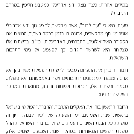
במילים אחרות: כיצד נוצק ידע אדריכלי כמטבע חליפין במרחב
התרבותי?
טענתי היא כי "עיר לבנה", אשר מבקשת להציג גוף ידע אדריכלי
אוטונומי וחף מהקשרים, ארוגה בו בזמן בכמה רשתות החוצות את
הספירה האידיאולוגית, החברתית, האדריכלית, וכיו"ב. ברשתות אלו
מצליחה היא לשרשר היגדים וכך לפעפע אל נימי התרבות
הישראלית.
חיבור זה בוחן את התערוכה מבעד לרשתות הפעילות אשר בהן היא
ארוגה ומבעד למנגנונים התרבותיים אשר באמצעותם היא פועלת.
מגמות ורשתות אלו, הכרוכות ולפותות זו בזו, מתוארות במחקר
בשלושה רבדים:
הרובד הראשון בוחן את האקלים התרבותי־החברתי־הפוליטי בישראל
בראשית שנות השמונים, ימי הופעתה של "עיר לבנה". דיון זה
מושתת על הבנת השינויים העמוקים שחלו בחברה הישראלית החל
משנות הששים המאוחרות ובמהלך שנות השבעים. שינויים אלה,