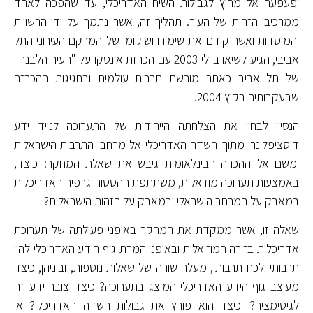
ופעפעה אל מחוץ לגבולות השיח האדריכלי, עד שהפכה לאחד
ממרכיבי הזהות של העיר. תהליך זה, אשר נתמך על ידי הרשויות
והמוסדות ואשר קידם את שימורו ושיקומו של המרקם העירוני התל
אביבי, הגיע לשיאו ביולי 2003 עם הכרזת אונסקו על "העיר הלבנה"
של תל אביב כאתר מורשת תרבות עולמית ובחגיגות ההכרזה
שבעקבותיה בקיץ 2004.
הנסיון לבחון את הצלחתה הייחודית של התערוכה לנייד ידע
דיסציפלינרי מתוך השדה האדריכלי אל מרחבי התרבות הישראלית
ומשם אל ההכרה הבינלאומית גיבש את שאלת המחקר: כיצד,
באמצעות תערוכה מוזיאלית, משתתפת ההסטוריוגרפיה האדריכלית
במאבק על המרחב הישראלי ובמאבק על הזהות הישראלית?
שאלה זו, אשר ממקדת את המחקר באופני פעולתה של תערוכת
אדריכלות בזירה המוזיאלית ובאופני המרת גוף הידע האדריכלי להון
תרבותי ולכח תרבותי, מעלה שורה של שאלות נוספות, וביניהן, כיצד
מעוצב גוף הידע האדריכלי המוצג בתערוכה? כיצד צובר ידע זה
לגיטימציה? וכיצד הוא פורץ את גבולות השדה האדריכלי? או