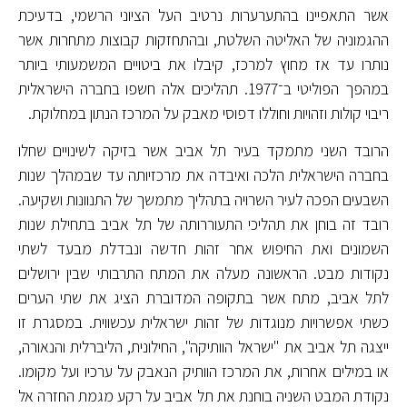
אשר התאפיינו בהתערערות נרטיב העל הציוני הרשמי, בדעיכת
ההגמוניה של האליטה השלטת, ובהתחזקות קבוצות מתחרות אשר
נותרו עד אז מחוץ למרכז, קיבלו את ביטויים המשמעותי ביותר
במהפך הפוליטי ב־1977. תהליכים אלה חשפו בחברה הישראלית
ריבוי קולות וזהויות וחוללו דפוסי מאבק על המרכז הנתון במחלוקת.
הרובד השני מתמקד בעיר תל אביב אשר בזיקה לשינויים שחלו
בחברה הישראלית הלכה ואיבדה את מרכזיותה עד שבמהלך שנות
השבעים הפכה לעיר השרויה בתהליך מתמשך של התנוונות ושקיעה.
רובד זה בוחן את תהליכי התעוררותה של תל אביב בתחילת שנות
השמונים ואת החיפוש אחר זהות חדשה ונבדלת מבעד לשתי
נקודות מבט. הראשונה מעלה את המתח התרבותי שבין ירושלים
לתל אביב, מתח אשר בתקופה המדוברת הציג את שתי הערים
כשתי אפשרויות מנוגדות של זהות ישראלית עכשווית. במסגרת זו
ייצגה תל אביב את "ישראל הוותיקה", החילונית, הליברלית והנאורה,
או במילים אחרות, את המרכז הוותיק הנאבק על ערכיו ועל מקומו.
נקודת המבט השניה בוחנת את תל אביב על רקע מגמת החזרה אל