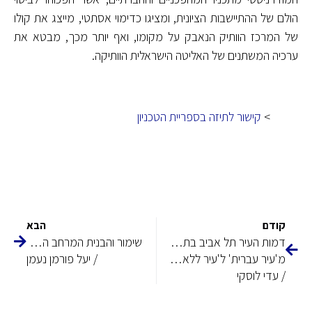
הולם של ההתיישבות הציונית, ומציגו כדימוי אסתטי, מייצג את קולו
של המרכז הוותיק הנאבק על מקומו, ואף יותר מכך, מבטא את
ערכיה המשתנים של האליטה הישראלית הוותיקה.
>
קישור לתיזה בספריית הטכניון
קודם
הבא
דמות העיר תל אביב בתכנון אדריכלי־אורבני ובקולנוע הישראלי בשנות ה־80 וה־90
שימור והבנית המרחב הלאומי 1948–1967 : מקרה המבחן של עכו העתיקה
מ'עיר עברית' ל'עיר ללא הפסקה'
/ יעל פורמן נעמן
/ עדי לוסקי