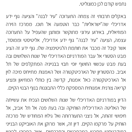
נתפש קודם לכן כמונוליטי.
באקלים תרבותי זה צמחה התערוכה "עיר לבנה" והציעה גוף ידע
אדריכלי שה"ישראליות" כבר הוטמעה אל תוכו. ממרכז הזירה
המוזיאלית, באירוע עירוני מתוקשר ומוחצן שהעפיל על התערוכה
עצמה, הציעה "עיר לבנה" גוף ידע אדריכלי, אליטיסטי וממוסד,
אשר קיבל זה מכבר את חותמת הלגיטימציה שלו. גוף ידע זה הציג
מבט הסטורי אל עבר המודרניזם האדריכלי של שנות השלושים ובה
בעת מבט עכשווי החושף יופי חבוי בבנייניה המתקלפים של תל
אביב. כהסטוריון של הארכיטקטורה ושל האמנות מתייחס מיכה לוין
אל הארכיטקטורה כאל אמנות, קדשה בין כותלי המוזיאון ומציע
קריאה צורנית אמנותית המספקת כללי התבוננות בנוף הבנוי הקיים.
הדיון במודרניזם האדריכלי של שנות השלושים הנכיח את עשייתה
של האליטה האדריכלית הוותיקה ובה בעת פנה אל תל אביב, אל
חיפושי זהותה, אל ניצני התעוררותה ואל גילויו המחודש של מרכזה
הוותיק על מרקמו הקיים. דיון זה, אשר מרוקן את האובייקט הבנייני
המודרניסטי מתכניו המהפכניים והחברתיים, אשר הפכוהו לביטוי