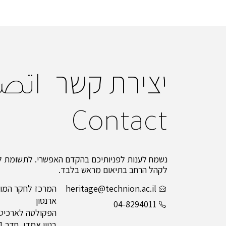
יצירת קשר
اتص
Contact
נשמח לענות לפניותיכם בהקדם האפשרי. לתשומת לב
לקהל הרחב בתיאום מראש בלבד.
heritage@technion.ac.il
המרכז לחקר המור
ארנסון
04-8294011
הפקולטה לארכיטקט
בניין אמדו, חדר 211