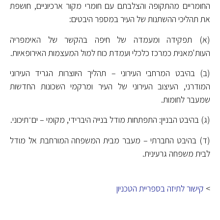
החומריים מהתקופה והצלבתם עם חומרי מקור ארכיוניים, חושפת
את תהליכי ההשתנות של העיר במספר היבטים:
(א) תפקידה ומעמדה של חיפה בהקשר של האימפריה
העות'מאנית כמרכז כלכלי ועמדת כוח למול המעצמות האירופאיות.
(ב) בהיבט המרחבי העירוני – תהליך היווצרות הגריד העירוני
המודרני, העיצוב העירוני של העיר ומרקמי השכונות החדשות
שמעבר לחומות.
(ג) בהיבט הבניין: התפתחות מודל בנייה היברידי, מקומי – ים־תיכוני.
(ד) בהיבט החברתי – מעבר מבית המשפחה המורחבת אל מודל
לבית משפחה גרעינית.
>
קישור לתיזה בספריית הטכניון