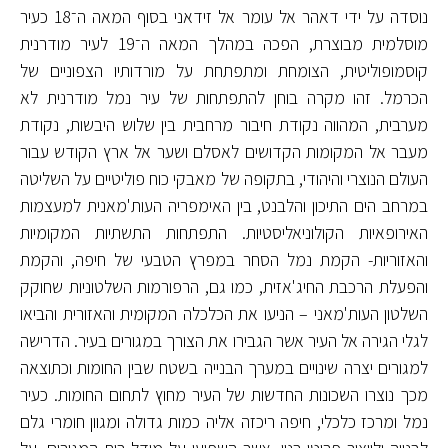
נוסדה על ידי דאהר אל עומר אל זידאני בסוף המאה ה־18 כעיר
מוסלמית מבוצרת, הפכה במהלך המאה ה־19 לעיר מודרנית
קוסמופוליטית, הצומחת ומתפתחת על מורדותיו הצפוניים של
הכרמל. זהו מקרה בוחן להתפתחות של עיר נמל מודרנית לא
מערבית, המהווה נקודת חיבור מרחבית בין שלוש היבשות, נקודת
מעבר אל המקומות הקדושים לאסלם ושער אל ארץ הקודש עבור
העולם הנוצרי והיהודי, בתקופה של מאבקי כוח פוליטיים על השליטה
במרחב הים התיכון והלבנט, בין האימפריה העות'מאנית למעצמות
האירופאיות הקולוניאליסטיות. התפתחות התשתיות המקומיות
והאזוריות- הקמת נמל הסחר במפרץ הטבעי של חיפה, והקמת
והפעלת הרכבת החיג'אזית, כמו גם, הרפורמות השלטוניות שחוקק
השלטון העות'מאני – הניעו את הכלכלה המקומית והאזורית והביאו
לגלי הגירה אל העיר אשר הגבירו את הצורך במגורים בעיר. הדרישה
למגורים יצרה שינויים במערך הבנייה בשטח שבין החומות וכתוצאה
מכך נוצרו השכונות החדשות של העיר מחוץ לתחום החומות. כעיר
נמל ומרכז כלכלי, חיפה ריכזה אליה כמות גדולה ומגוון חומרי גלם