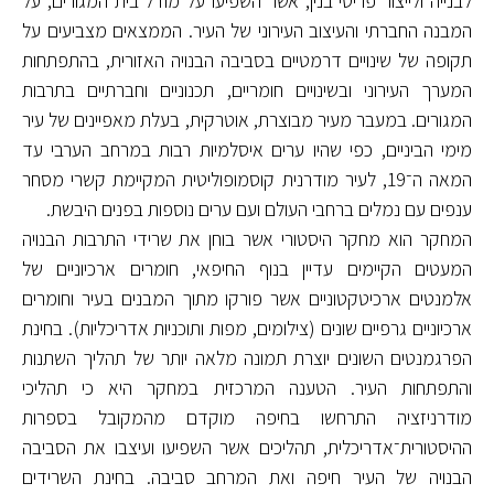
לבנייה ולייצור פריטי בנין, אשר השפיעו על מודל בית המגורים, על
המבנה החברתי והעיצוב העירוני של העיר. הממצאים מצביעים על
תקופה של שינויים דרמטיים בסביבה הבנויה האזורית, בהתפתחות
המערך העירוני ובשינויים חומריים, תכנוניים וחברתיים בתרבות
המגורים. במעבר מעיר מבוצרת, אוטרקית, בעלת מאפיינים של עיר
מימי הביניים, כפי שהיו ערים איסלמיות רבות במרחב הערבי עד
המאה ה־19, לעיר מודרנית קוסמופוליטית המקיימת קשרי מסחר
ענפים עם נמלים ברחבי העולם ועם ערים נוספות בפנים היבשת.
המחקר הוא מחקר היסטורי אשר בוחן את שרידי התרבות הבנויה
המעטים הקיימים עדיין בנוף החיפאי, חומרים ארכיוניים של
אלמנטים ארכיטקטוניים אשר פורקו מתוך המבנים בעיר וחומרים
ארכיוניים גרפיים שונים (צילומים, מפות ותוכניות אדריכליות). בחינת
הפרגמנטים השונים יוצרת תמונה מלאה יותר של תהליך השתנות
והתפתחות העיר. הטענה המרכזית במחקר היא כי תהליכי
מודרניזציה התרחשו בחיפה מוקדם מהמקובל בספרות
ההיסטורית־אדריכלית, תהליכים אשר השפיעו ועיצבו את הסביבה
הבנויה של העיר חיפה ואת המרחב סביבה. בחינת השרידים