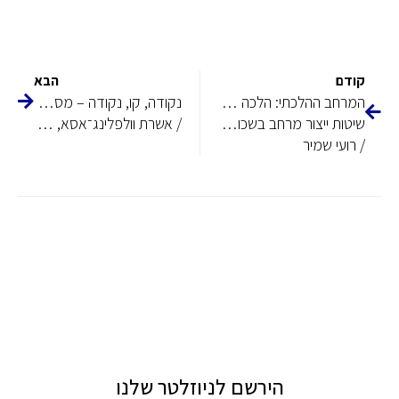
קודם
הבא
המרחב ההלכתי: הלכה כתכנון, תכנון כהלכה
נקודה, קו, נקודה – מסע בין נרטיבים בשביל ישראל
שיטות ייצור מרחב בשכונות המתחרדות בירושלים
/ אשרת וולפלינג־אסא, רות ליברטי־שלו
/ רועי שמיר
הירשם לניוזלטר שלנו