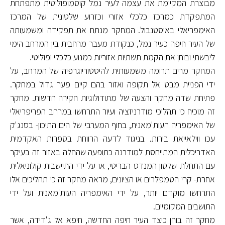
מבוצרת המקיימת את עצמה לעיר נמל קוסמופוליטית מתפתחת
המתפקדת כמרכז כלכלי אזורי וכזרוע שלטונית של המרכז
האימפריאלי באיסטנבול. המחקר מנתח את תפקידה ומשמעותה
של העיר חיפה כעיר נמל, כנקודת מעבר מרחבית בין המרחב הימי
ליבשתי ובוחן את הקמת תשתיות אזוריות כמנוע כלכלי ופוליטי.
המחקר מרים תרומה משמעותית להיסטוריוגרפיה של המרחב, על
ידי הפניית מבט אל תקופה ואזור בהם קיים פער גדול במחקר.
פתיחת שדה מחקר והצעה של מתודולוגיות חקירה חדשות. מחקר
זה מוכיח כי תהליכי מודרניזציה ועיור התרחשו במרחב הפריפריאלי
של האימפריה העות'מאנית, בחוף המערבי של הים התיכון- בסנג'ק
עכו ווילאייאת בירות. בניגוד לדעה הרווחת בספרות האקדמית
האדריכלית המתייחסת למודרנה כתופעה שהחלה באזור זה בעיקר
עם התחלת שלטון המנדט הבריטי, או על ידי התיישבות קולוניאלית
אחרת- קרי הטמפלרים או הציונים, מראה מחקר זה כי תהליכים אלו
התרחשו מוקדם יותר, על ידי האימפריה העות'מאנית ועל ידי
התושבים המקומיים.
מחקר זה בוחן כיצד העיר חיפה החדשה, חיפא אל ג'דידה, אשר