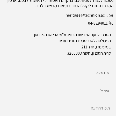
נשמח לענות לפניותיכם בהקדם האפשרי. לתשומת לבכם, ארכיון
המרכז פתוח לקהל הרחב בתיאום מראש בלבד.
heritage@technion.ac.il
04-8294011
המרכז לחקר המורשת הבנויה ע"ש אבי ושרה ארנסון
הפקולטה לארכיטקטורה ובינוי ערים
בניין אמדו, חדר 211
קרית הטכניון, חיפה 3200003