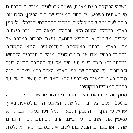
בשלהי התקופה העות'מאנית, שינויים טכנולוגיים, מנהליים וחברתיים
משמעותיים השפיעו על החוף המערבי של הים התיכון, והפכו את
חיפה לעיר נמל קוסמופוליטית ולמרכז התחבורתי והכלכלי של צפון
הארץ. במהלך המאה ה־19 ותחילת המאה ה־20 נבנו תשתיות
אזוריות ומקומיות אשר הביאו לתנועת אנשים וסחורות במרחב של
צפון הארץ, וברחבי האימפריה העות'מאנית והביאו לתמורות
בסביבה הבנויה. אילו שינויים טכנולוגיים, מנהליים וחברתיים התרחשו
במרחב זה? כיצד השפיעו שינויים אלו על הסביבה הבנויה בעיר
וסביבותיה ועל המרחב של צפון הארץ והאזור כולו? כיצד השתנה
מבנה העיר והמערך האורבני שלה? וכיצד השפיעו שינויים אלו על
תרבות המגורים המקומית?
מחקר זה מנתח את תהליכי המודרניזציה והעיור של הסביבה הבנויה
ב־150 השנים האחרונות של שלטון האימפריה העות'מאנית בארץ
ישראל-פלסטין, תוך התמקדות בעיר הנמל חיפה כמקרה מבחן. הוא
מאפיין את השינויים המרחביים, החברתיים-תרבותיים והחומריים
שהתרחשו במרחב הבנוי, בתהליכים אלו, במעבר מעיר איסלמית