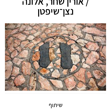
/ אורין שחר, אלונה
נצן־שיפטן
שיתוף