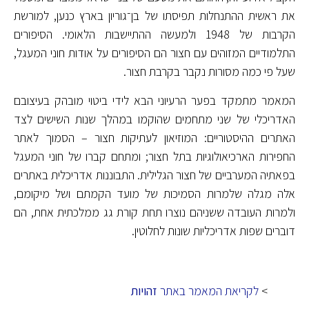
את ראשית ההתנחלות תפיסתו של בן־גוריון בארץ כנען, למורשת
הקרבות של 1948 ולמעשה ההתיישבות הלאומי. הסיפורים
התלמודיים המזוהים עם חצור הם הסיפורים על אודות חוני המעגל,
שעל פי כמה מסורות נקבר בקרבת חצור.
המאמר מתמקד בפער הרעיוני הבא לידי ביטוי מובהק בעיצובם
האדריכלי של שני מתחמים שהוקמו במהלך שנות השישים לצד
האתרים ההיסטוריים: המוזיאון לעתיקות חצור – הסמוך לאתר
החפירות הארכיאולוגיות בתל חצור; ומתחם קברו של חוני המעגל
בפאתיה המערביים של חצור הגלילית. התבוננות אדריכלית באתרים
אלה מגלה שלמרות הסמיכות של מועד הקמתם ושל מיקומם,
ולמרות העובדה ששניהם נוצרו תחת קורת גג ממלכתית אחת, הם
דוברים שפות אדריכליות שונות לחלוטין.
>
לקריאת המאמר באתר
זהויות