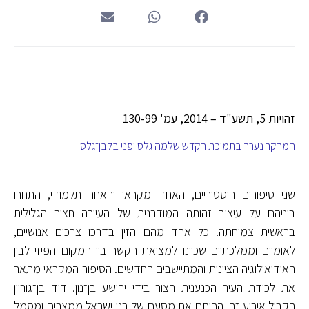
זהויות 5, תשע"ד – 2014, עמ' 130-99
המחקר נערך בתמיכת הקדש שלמה גלס ופני בלבן־גלס
שני סיפורים היסטוריים, האחד מקראי והאחר תלמודי, התחרו
ביניהם על עיצוב זהותה המודרנית של העיירה חצור הגלילית
בראשית צמיחתה. כל אחד מהם הזין בדרכו צרכים אנושיים,
לאומיים וממלכתיים שכוונו למציאת הקשר בין המקום הפיזי לבין
האידיאולוגיה הציונית והמתיישבים החדשים. הסיפור המקראי מתאר
את לכידת העיר הכנענית חצור בידי יהושע בן־נון. דוד בן־גוריון
הקביל אירוע זה, החותם את מסעם של בני ישראל ממצרים ומסמל