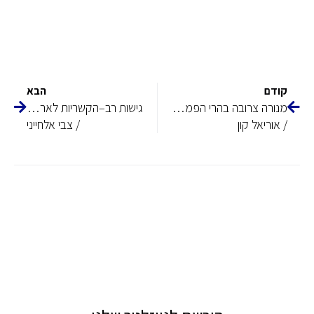
קודם
הבא
מנורה צרובה בהרי הפמפס, יצוא ידע תכנוני מישראל לארגנטינה 1970-1963: מקרה בוחן "לאס פירקיטס"
גישות רב–הקשריות לארכיונאות אדריכלית: שיחזור ידע להיסטוריוגרפיה של אדריכלות ישראל
/ אוריאל קון
/ צבי אלחייני