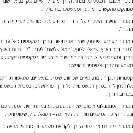
הנוכחי אמנם התבסס על נוכחות הדרך מיפו לירושלים מקדם, אך שונה 
מנותקים מהקשרם המתועד וממשמעותם הכוללת.
המחקר התיעודי־היסטורי של הדרך הנכיח סימנים מוחשיים לשרידי הדר
תרבות".
המחקר הסמנטי־איכותני, שהתייחס לתיאורי הדרך בטקסטים כאל עדות
"מורה דרך בארץ ישראל" ללונץ, "תמול שלשום" לעגנון, "חיי יום יום באר
בדרך ומסמכי מע"צ. הקריאה הפרשנית והנרטיבית בטקסטים ובקונטקסט שלה
משמעויות לדרך ולסימניה וזיהוי של:
קטגוריות תוכן חשובות, מילים שכיחות, שימוש בתיאורים, מטאפורות, די
אלה ניתן לדון במגוון המשמעויות של דרך יפו־ירושלים, במכלול המשמעו
במרחב הדרך.
המחקר הפנומנולוגי־איכותני של הטקסטים נגע במהות חווית המפגש עם 
ובסוגי ההליכה המייצרים חוויה שונה לאורכה – ריטואל, טיול, שיטוט וחקר.
המתודה מחברת את ייצוגי הדרך לקריאת משמעותם מחדש ומראה כי הנרט