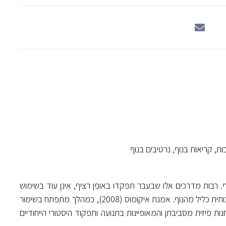
ת, קריאות בנוף, נרטיבים בנוף
נוף. רבות מדרכים אלו שבעבר תפקדו באופן רציף, אינן עוד בשימוש
ושיני הזמן הנותנות בן אותותיהן, מאיימות להעלים אותן ואת משמעותן התרבותית כליל מהנוף. אמנת איקומוס (2008), כמהלך מתפתח בשימור
ת פיזית מסביבתן והמאופיינות בתנועה ותפקוד היסטורי הייחודיים