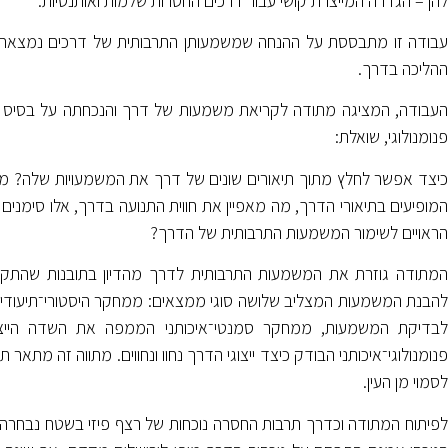
להן – הגדרה המייצרת קושי עבור דרכים החסרות שלמות ואותנטיות.
עבודה זו מתבססת על ההנחה שמשמעותן התרבותית של דרכים נמצאת לא
ההליכה בדרך.
העבודה, המציגה מתודה לקריאת משמעות של דרך והנכחתה על בסיס ני
פנומנולוגי, שואלת:
כיצד אפשר לחלץ מתוך תיאורים שונים של דרך את המשמעויות שלה? מהם 
המופיעים בתיאורי הדרך, מה מאפיין את חווית התנועה בדרך, אלו סימנים 
הראויים לשימור המשמעות התרבותית של הדרך?
המתודה גוזרת את המשמעות התרבותית לדרך מהדיון בתובנות שהתקבל
להבנת המשמעות המצליב שלושה סוגי ממצאים: ממחקר היסטורי־תיעודי 
לבדיקת המשמעות, ממחקר סמנטי־איכותני הממפה את השדה הייצוג
פנומנולוגי־איכותני הבודק כיצד ייצוגי הדרך נחוו ונחווים. מתווה זה מתאר
לסמוי מן העין.