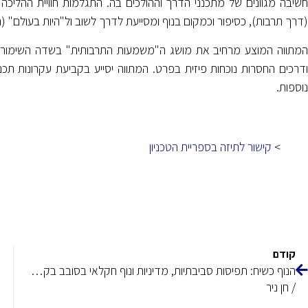
חשיבה מגוונים של מתכנני הדרך וההולכים בה. התגלמות חוויית ההלי
(דרך תרבות), כסיפור וכמקום בנוף ומסייעת לדרך לשוב ול"היות בעולם" (הוסרל, 1952,
המתווה המוצע מרחיב את מושג ה"משמעות התרבותית" בשדה השימור 
ודרכים החסרות נוכחות פיזית בפרט. המתווה יסייע בקביעת עקרונות תכנ
נוספות.
>
קישור לתיזה בספריית הטכניון
קודם
הנוף כשיח: תפיסות סביבתיות, מדיניות ונוף חקלאי בסובב בקעת הנדיב 1882–1918
/ חן ניר