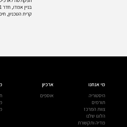
הפקולטה לארכיטקט
בניין אמדו, חדר 211
קרית הטכניון, חיפה 0003
מי אנחנו
ארכיון
מ
היסטוריה
אוספים
חב
תורמים
מח
צוות המרכז
מח
הלוגו שלנו
מדיה ותקשורת