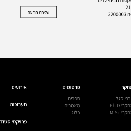
ורה ובינוי ערים
שליחת הודעה
320
חקר
פרסומים
אירועים
רי סגל
ספרים
תערוכות
קרי Ph.D
מאמרים
קרי M.Sc
בלוג
פרויקטי סטוד