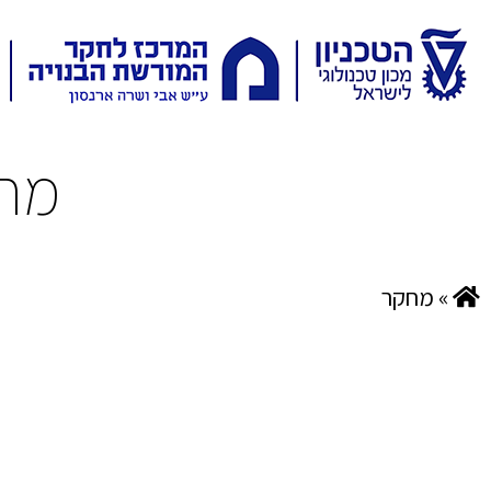
מח
»
מחקר