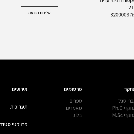
ורה ובינוי ערים
שליחת הודעה
320
חקר
פרסומים
אירועים
רי סגל
ספרים
תערוכות
קרי Ph.D
מאמרים
קרי M.Sc
בלוג
פרויקטי סטוד