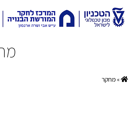
מח
»
מחקר