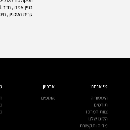
הפקולטה לארכיטקט
בניין אמדו, חדר 211
קרית הטכניון, חיפה 0003
מי אנחנו
ארכיון
מ
היסטוריה
אוספים
חב
תורמים
מח
צוות המרכז
מח
הלוגו שלנו
מדיה ותקשורת