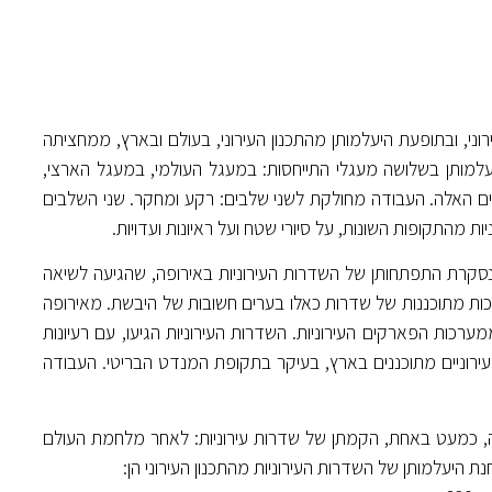
ני, ובתופעת היעלמותן מהתכנון העירוני, בעולם ובארץ, ממחציתה
את היעלמותן בשלושה מעגלי התייחסות: במעגל העולמי, במעגל הארצי,
ים האלה. העבודה מחולקת לשני שלבים: רקע ומחקר. שני השלבים
 מהתקופות השונות, על סיורי שטח ועל ראיונות ועדויות.
נסקרת התפתחותן של השדרות העירוניות באירופה, שהגיעה לשיאה
 ובתחילתה של המאה ה־20, עת הוקמו מערכות מתוכננות של שדרות כאלו בערים חשובות של היבשת. מאירופה
רכות הפארקים העירוניות. השדרות העירוניות הגיעו, עם רעיונות
עירוניים מתוכננים בארץ, בעיקר בתקופת המנדט הבריטי. העבודה
 כמעט באחת, הקמתן של שדרות עירוניות: לאחר מלחמת העולם
היעלמותן של השדרות העירוניות מהתכנון העירוני הן: