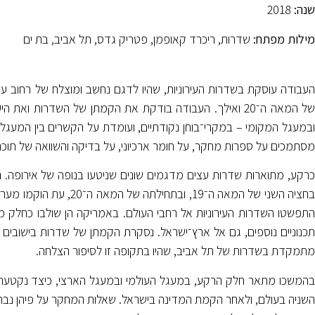
שנה:
2018
מילות מפתח:
שדרות, ריכרד קאופמן, פטריק גדס, תל אביב, בת ים
העבודה עוסקת בשדרות העירוניות, שהיו לדגם נחשב ומוצלח של רחוב עירו
של המאה ה־20 ואילך. העבודה בודקת את הקמתן של השדרות ו
ובמעגל המקומי – במקרי־בוחן נקודתיים, ועומדת על הקשרים בין המעגל
מסתמכים על ספרות מחקר, על חומר ארכיוני, על בדיקה והשוואה של תוכניות
כרקע, מתוארות שדרות עצים מדגמים שונים שניטעו בנופה של אירופה. 
בחציה השני של המאה ה־19,
התפשטו השדרות העירוניות אל רחבי העולם. באמריקה הן שולבו כחלק ממע
תכנוניים נוספים, גם אל ארץ־ישראל. נסקרת הקמתן של שדרות בישובים 
מתמקדת בשדרות של תל אביב, שהיו בתקופה זו לסיפור הצלחה.
בהמשכו מתאר חלק הרקע, במעגל העולמי ובמעגל הארצי, כיצד נקטעה,
השניה בעולם, ולאחר הקמת המדינה בישראל. שאלות המחקר על פיהן נבחנת 