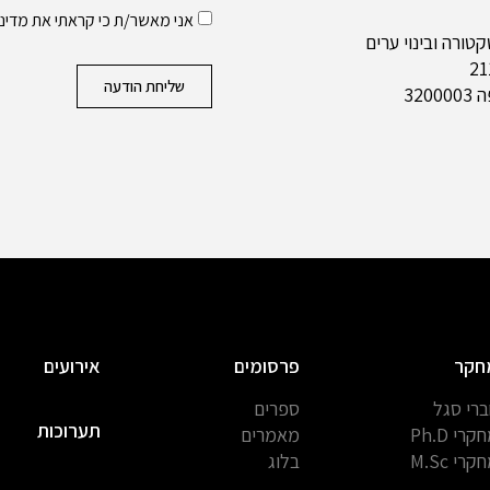
אני מאשר/ת כי קראתי את
מדיני
ורה ובינוי ערים
שליחת הודעה
320
חקר
פרסומים
אירועים
רי סגל
ספרים
תערוכות
קרי Ph.D
מאמרים
קרי M.Sc
בלוג