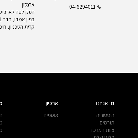
ארנסון
04-8294011
הפקולטה לארכיטקט
בניין אמדו, חדר 211
קרית הטכניון, חיפה 0003
מי אנחנו
ארכיון
מ
היסטוריה
אוספים
חב
תורמים
מח
צוות המרכז
מח
הלוגו שלנו