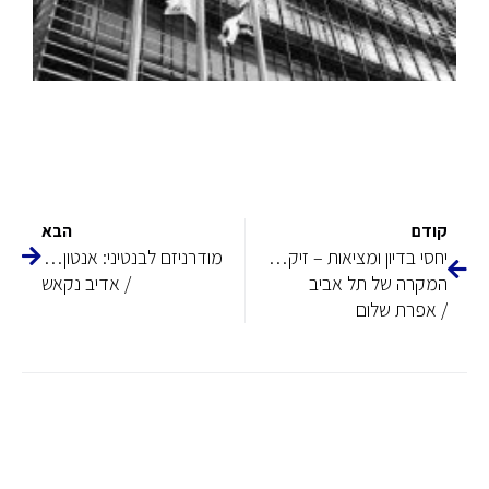
קודם
הבא
יחסי בדיון ומציאות – זיקות בין המרחב העירוני בתיאטרון והמרחב הסובב בן הזמן
מודרניזם לבנטיני: אנטון ת'אבת מביירות, רג'א רייס מחיפה וייצורו של סגנון אדריכלי חדש בארמונות הגן בחיפה 1936–1945
המקרה של תל אביב
/ אדיב נקאש
/ אפרת שלום