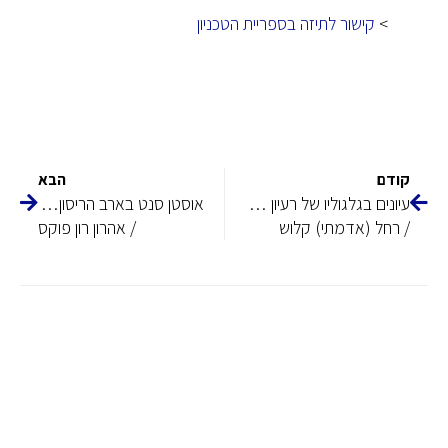
>
קישור לתיזה בספריית הטכניון
קודם
הבא
עיונים בגלגוליו של רעיון השכונה
אוסטן סנט בארב הריסון : ארכיטקט בריטי בארץ הקדש
/ רחל (אדמתי) קלוש
/ אהרון רון פוקס