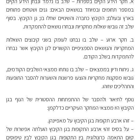
א. חקר הידע הקיים בספרות – שלב בו נלמד ונבחן הידע הקיים
במספר תחומים ובמיוחד בנושאים הבאים: גנים ושטחים פתוחים
בארץ ובעולם; הקיבוץ כחברה והשינויים שחלו בו; גן הקיבוץ. בסוף
שלב זה גובשו שאלות מחקריות ונבחרו נושאים להתמקדות.
ב. חקר ארוע – שלב בו נבחנו לעומק בשני קיבוצים השאלות
המחקריות והנושאים הספציפיים הקשורים לגן הקיבוץ אשר נבחרו
להתמקדות בשלב הקודם.
ג. ניתוח ודיון בממצאים – שלב בו נותחו ממצאי השלבים הקודמים,
גובשו מסקנות מחקריות והוצעו פרשנות והשערות להסבר התופעות
והתהליכים שזוהו.
נוסף לתיאור ולהסבר של ההתפתחות ההסטורית של הנוף בגן
הקיבוץ היו ממצאי המחקר העיקריים כדלקמן:
– זוהו ארבע תקופות בגן הקיבוץ על מאפיינהן.
– על בסיס זהוי ארבע התקופות בגן הקיבוץ הועלתה אפשרות של
קיום התאמה כרונולוגית בין התקופות בגן הקיבוץ לבין טיפוסים