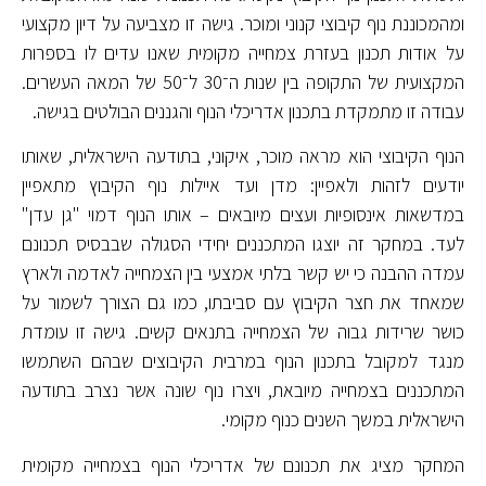
ומהמכוננת נוף קיבוצי קנוני ומוכר. גישה זו מצביעה על דיון מקצועי
על אודות תכנון בעזרת צמחייה מקומית שאנו עדים לו בספרות
המקצועית של התקופה בין שנות ה־30 ל־50 של המאה העשרים.
עבודה זו מתמקדת בתכנון אדריכלי הנוף והגננים הבולטים בגישה.
הנוף הקיבוצי הוא מראה מוכר, איקוני, בתודעה הישראלית, שאותו
יודעים לזהות ולאפיין: מדן ועד איילות נוף הקיבוץ מתאפיין
במדשאות אינסופיות ועצים מיובאים – אותו הנוף דמוי "גן עדן"
לעד. במחקר זה יוצגו המתכננים יחידי הסגולה שבבסיס תכנונם
עמדה ההבנה כי יש קשר בלתי אמצעי בין הצמחייה לאדמה ולארץ
שמאחד את חצר הקיבוץ עם סביבתו, כמו גם הצורך לשמור על
כושר שרידות גבוה של הצמחייה בתנאים קשים. גישה זו עומדת
מנגד למקובל בתכנון הנוף במרבית הקיבוצים שבהם השתמשו
המתכננים בצמחייה מיובאת, ויצרו נוף שונה אשר נצרב בתודעה
הישראלית במשך השנים כנוף מקומי.
המחקר מציג את תכנונם של אדריכלי הנוף בצמחייה מקומית