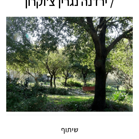
/ ירדנה נגרין צ'וקרון
שיתוף