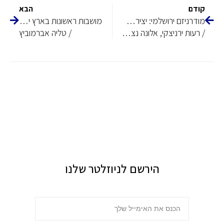
קודם
הבא
מודרניזם ירושלמי: יצירתו האדריכלית של דוד אנטול ברוצקוס
מושבות ראשונות בארץ ישראל, 1878–1918, המרחב הציבורי
/ רעות ירניצקי, אלונה נצן־שיפטן
/ טליה אברמוביץ
הירשם לניוזלטר שלנו