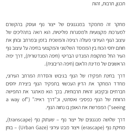
תכנון, תרבות, זהות
מחקר זה מתמקד במנגנונים של ייצור נוף ועוסק בהקשרם
למערכות מקצועיות ולמסגרות פוליטיות. הוא רואה בתהליכים של
עיצוב הנוף העירוני פעולה רציפה והמשכית בזמן ובמרחב ובוחן את
חותם יחסי הכוח בין הממסד השלטוני והמקצועי בחיפה על עיצוב נוף
העיר החל מתקופת המנדט הבריטי (חיפה המנדטורית), דרך ימיה
הראשונים של מדינת הלאום (חיפה הריבונית).
דרך בחינת תפקידו של הנוף בגיבוש והסדרת המרחב העירוני,
מחדד המחקר את הדיון העכשווי בתפקיד הנוף ביצירת יחסים
חברתיים ובקיבוע זהויות תרבותיות. בכך הוא מאתגר את התפישה
הרווחת של הנוף כפסיבי ואסתטי, וכ"דרך ראייה" ("a way of
seeing") המפרשת את האופן בו נחווה הנוף.
דרך שלושה מנגנונים של ייצור נוף – שעתוק נוף (transcape),
מחיקת נוף (erascape) וייצור מבט עירוני (Urban Gaze) – בוחן