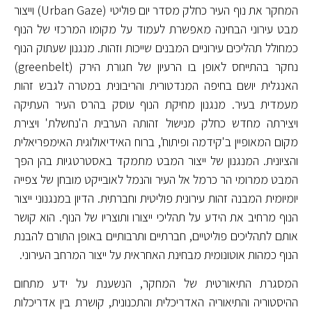
המחקר את נוף העיר כחלק מסדר יום פוליטי (Urban Gaze) וייצור
מבט עירוני הבחינה מאפשרת לעמוד על מקומו המרכזי של הנוף
כמחולל תהליכים עירוניים המבנים שייכות וזהות. מנגנון שעתוק הנוף
נחקר בהתייחס לאופן בו הרעיון של חגורת הירק (greenbelt)
האנגלית יושם בחיפה המנדטורית והריבונית במטרה לגבש זהות
מעמדית בעיר. מנגנון מחיקת הנוף עוסק בהרס העיר העתיקה
ויצירתה מחדש כחלק מנישול זהותה הערבית ה'נחשלת' ויצירת
מקום המאופיין ב'קידמה ופיתוח', ברוח האידיאולוגית האימפריאלית
והציונית. המנגנון של ייצור המבט מתמקד באסטרטגיות בהן הפך
המבט ממרומי הר כרמל אל העיר והנמל לאובייקט מובחן של צפייה
יומיומית המבנה זהות עירונית פוליטית וחברתית. הדיון במנגנוני ייצור
הנוף מרחיב את הידע על תהליכי ייצורו ותוצריו של הנוף. הוא קושר
אותם לתהליכים פוליטיים, חברתיים ותרבותיים באופן התורם להבנת
הנוף כמהות אוטונומית מבחינת האחראית על ייצור המרחב העירוני.
המסגרת התיאורטית של המחקר, הנשענת על ידע מתחום
ההיסטוריה והתיאוריה האדריכלית והתכנונית, קושרת בין אדריכלות