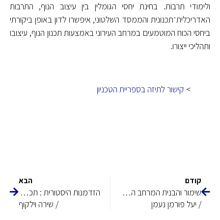
ולימודי תרבות. בחינת יחסי הגומלין בין עיצוב הנוף, התרבות
האדריכלית־תכנונית והממסד השלטוני, איפשרו לדון באופן ביקורתי
ביחסי הכוח המוטמעים במרחב העירוני באמצעות תכנון הנוף, עיצובו
ותהליכי ייצורו.
>
קישור לתיזה בספריית הטכניון
קודם
הבא
שימור והבנית המרחב הלאומי 1948–1967 : מקרה המבחן של עכו העתיקה
הזדמנות היסטורית : תכנון והקמת גן לאומי "סובב חומות ירושלים" 1967–1970
/ יעל פורמן נעמן
/ שירה וילקוף