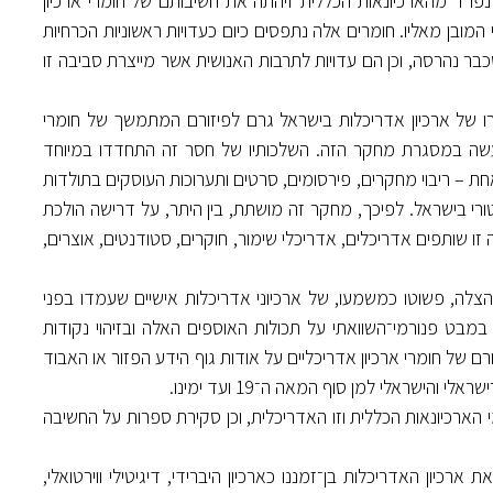
מית בארכיונאות האדריכלית בשלהי המאה ה־20 כתחום נפרד מהארכיונאות הכללית זיהתה את חשיבותם של חומרי ארכיון
כם המעשי או המחקרי המובן מאליו. חומרים אלה נתפסים כיום כעדויות ראשוניות הכרחיות
בר נהרסה, וכן הם עדויות לתרבות האנושית אשר מייצרת סביבה זו
דרו של ארכיון אדריכלות בישראל גרם לפיזורם המתמשך של חומרי
נעשה במסגרת מחקר הזה. השלכותיו של חסר זה התחדדו במיוחד
חת – ריבוי מחקרים, פירסומים, סרטים ותערוכות העוסקים בתולדות
רי בישראל. לפיכך, מחקר זה מושתת, בין היתר, על דרישה הולכת
 זו שותפים אדריכלים, אדריכלי שימור, חוקרים, סטודנטים, אוצרים,
לה, פשוטו כמשמעו, של ארכיוני אדריכלות אישיים שעמדו בפני
במבט פנורמי־השוואתי על תכולות האוספים האלה ובזיהוי נקודות
 של חומרי ארכיון אדריכליים על אודות גוף הידע הפזור או האבוד
ראלי למן סוף המאה ה־19 ועד ימינו.
הארכיונאות הכללית וזו האדריכלית, וכן סקירת ספרות על החשיבה
כיון האדריכלות בן־זמננו כארכיון היברידי, דיגיטילי ווירטואלי,