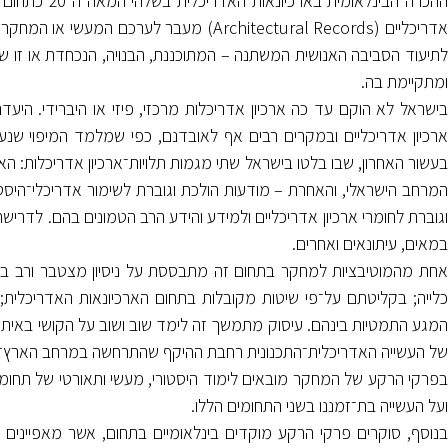
ההכרה הבינלאו
אדריכליים (Architectural Records) מעבר לער
לתיעוד הסביבה האנושית המשתנה – המתוכננת, הבנויה, הנכחדת או זו שכ
ומתקיימת בה.
בישראל לא הוקם עד כה ארכיון אדריכלות מרכזי, פיזי או היברידי. היע
ארכיון אדריכליים ובמקרים רבים אף לאובדנם, כפי שמלמד המיפוי ש
בעשור האחרון, שבו בלטו בישראל שתי מגמות תלויות־ארכיון אדריכלות: הא
המרחב הישראלי, והאחרת – מודעות הולכת וגוברת לשימור אדריכלי־היסטו
וגוברת לחומרי ארכיון אדריכליים ולמידע והידע הרב הטמונים בהם. לדרישה
במאים, עיתונאים ואחרים.
אחת מהמוטיבציות למחקר בתחום זה מתבססת על ניסיון מצטבר ורב בהצ
כלייה; בקליטתם על־פי שיטות מקובלות בתחום הארכיונאות האדריכלית; 
המגע התמטיות בינהם. עיסוק מתמשך זה לימד שוב ושוב על הקושי באיתורם
של העשייה האדריכלית־התכנונית רחבת ההיקף שהתרחשה במרחב הארץ־ישראלי והיש
בפרקי הרקע של המחקר מובאים לימוד היסטורי, מעשי ותאורטי של תחומי 
ועל העשייה בת־זמננו בשני התחומים הללו.
בנוסף, סוקרים פרקי הרקע מוקדים בינלאומיים בתחום, אשר מאפיינים את אר