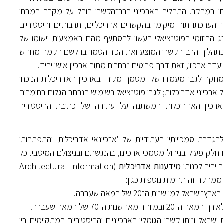
וני (1926–2010) שנבחר כמקרה מבחן במחקר. התהליך הארכיוני הרב־הקשרי הוחל על מקרה המבחן
הערכתו תוך מיקומו בהקשרים אדריכליים, תרבותיים והיסטוריים
ג הריזומי הפוטנציאלי העשוי להסתעף מהם באמצעות יישומו של
 בתהליך הרב־הקשרי המוצע ואת הכוח הטמון בו לשם הקמה מחדש
 ארכיון, זאת דרך פריטים נבחרים מתוך ארכיון אישי יחיד.
קר לגבי מעמדו של 'מסמך מקור' בארכיון האדריכלות הנוכחי
ל ארכיוני אדריכלות; לגבי פוטנציאל השימוש הנרחב הגלום בחומרים
ארכיון האדריכלות המשתנה על עתידה של כתיבת ההיסטוריה
דרת סמכויותיו העתידיות של 'ארכיונאי אדריכלות' והתפתחותו
ק פעיל בניהול מסמכי ארכיונו, בהנגשתם ובניצולם המיטבי. כל
יהיה לכנותו
מידענות אדריכלית
(Architectural Information
 למן שנות ה־20 של המאה שעברה.
 ה־70 של המאה שעברה.
ראל וניתו קשרי הגומלין הארכיוניים וההיסטוריים המתקיימים בין