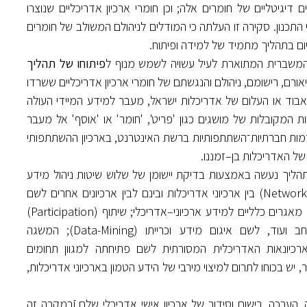
ים דיגיטליים של חומרים אלה; וכן חומרי ארכיון אדריכליים שנוצרו
) מאז כניסת המחשב לתחומי התכנון. סקירה זו העלתה כי המודלים לניהולם המשולב של חומרים
ום בתהליך מתמיד של למידה ופיתוח.
המשברית המתוארת לעיל עשויה לשמש מנוף ל
פיתוחו של תהליך
ורם, רישומם, ניהולם והנגשתם של חומרי ארכיון אדריכליים ששרדו
אבוד או העלום של אדריכלות ישראל, מעבר למידע המיידי העולה
מקובלות של מושגים כגון 'פריט', 'חומר' או 'אוסף' אל מעבר
רמות חברתיות־השתתפותיות ברשת האינטרנט, בארכיון ההשתתפותי
הליך נעשה באמצעות בדיקת יישומן של שלוש שיטות ניהול מידע
שעד כה נעשה בהן שימוש מצומצם בארכיונאות אדריכלית: רישות (Networking) בין ארכיוני אדריכלות ובינם לבין ארכיונים אחרים לשם
הצלבתו של מידע אדריכלי נסתר במקורות אחרים וכן לשם חשיפתם של מאגרים כלליים למידע ארכיוני–אדריכלי; שיתוף (Participation)
מידע רב–כיווני בקרב אנשי מקצוע, מידענים, היסטוריונים, קהל רחב ועוד, לשם איגום מידע וכרייתו (Data-Mining); המשגה
ת חדשות בארכיונאות האדריכלית המסורתית לשם פתיחתה למגוון תחומים
ש בכוחו לתרום למיצוי מירבי של הידע הטמון בארכיוני אדריכלות,
ערכה, רישום וסידור של ארכיון אישי אדריכלי שלם וֿבמקרה זה