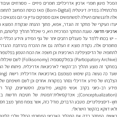
המכיל מיגוון חומרי ארכיון אדריכליים: חומרים פיזיים – מסורתיים ועיבוד
מלכתחילה במדיה דיגיטלית (Born-Digital
אלה ולהנגשתם היעילה למשתמשים אינם מספקים עדיין וכי הם נמצאים כי
עדו העיקרי של מחקר זה הוגדר, אפוא, מתוך ההנחה שנקודת המוצא 
ארכיוני חדשני.
טענת המחקר המרכזית היא, כי שיכלול תהליך קליטתם, תיא
– יש בכוחו ללמד על מעגלים רחבים יותר של גוף המידע והידע הכללי ה
מחומרים אלה. נקודת מוצא זו העלתה גם את ההכרח בהרחבת ההגדרות ה
לתחומיה של הדיסציפלינה הארכיונית וכן חשפה את הכוח הטמון בפלטפו
(Participatory Archive) ובפולקסונומיה (Folksonomy) לשם שיכלולו של האדריכלות בן–זמננו.
במחקר זה מוצע תהליך רב־הקשרי לארכיונאות אדריכלית. פיתוחו של הת
(Conceptualization); אינדקסיאלית־תמטית של חטיבו
חוץ–דיסציפלינריים. מטבע הדברים, מודל כזה, אשר צומח מתוך מצב חסר, י
ולאו דווקא בהקשר הישראלי.
ראשית, המחקר בדק את התהליך הארכיוני המסורתי הכולל שלבי קליטה, ה