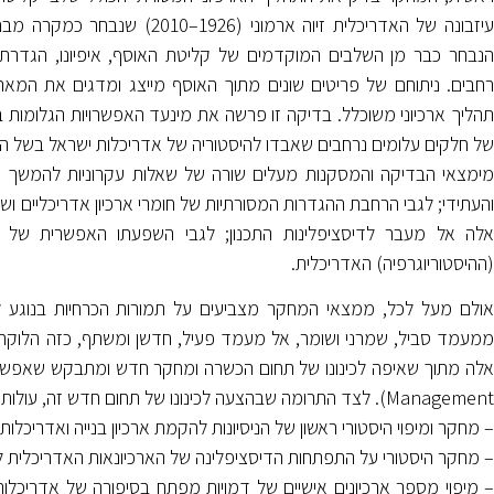
עיזבונה של האדריכלית זיוה ארמ
הנבחר כבר מן השלבים המוקדמים של קליטת האוסף, איפיונו, הגדרתו ו
רחבים. ניתוחם של פריטים שונים מתוך האוסף מייצג ומדגים את המאר
תהליך ארכיוני משוכלל. בדיקה זו פרשה את מינעד האפשרויות הגלומות
של חלקים עלומים נרחבים שאבדו להיסטוריה של אדריכלות ישראל בשל היעדר
מימצאי הבדיקה והמסקנות מעלים שורה של שאלות עקרוניות להמשך מח
והעתידי; לגבי הרחבת ההגדרות המסורתיות של חומרי ארכיון אדריכליים וש
אלה אל מעבר לדיסציפלינות התכנון; לגבי השפעתו האפשרית של 
(ההיסטוריוגרפיה) האדריכלית.
אולם מעל לכל, ממצאי המחקר מצביעים על תמורות הכרחיות בנוגע להג
ממעמד סביל, שמרני ושומר, אל מעמד פעיל, חדשן ומשתף, כזה הלוקח חל
אלה מתוך שאיפה לכינונו של תחום הכשרה ומחקר חדש ומתבקש שאפשר 
Management). לצד התרומה שבהצעה לכינונו של תחום חדש זה, עולות ממחקר זה תרומות נוספות כגון:
– מחקר ומיפוי היסטורי ראשון של הניסיונות להקמת ארכיון בנייה ואדריכלות בארץ־ישראל
– מחקר היסטורי על התפתחות הדיסציפלינה של הארכיונאות האדריכלית לאורך המאה ה־20 ובמיוחד מאז שנות
– מיפוי מספר ארכיונים אישיים של דמויות מפתח בסיפורה של אדריכלות יש