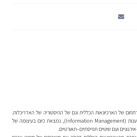
וסק בארכיונאות אדריכלית (Architectural Archiving) תת־תחום של הארכיונאות הכללית וגם של ההיסטוריה של האדריכלות.
הארכיונאות הכללית המסורתית, שבעשור האחרון התפתחה לתחום המידענות (Information Management), נמצאת כיום בעיצומה של