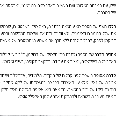
שלו, עם המרחב המקומי ועם העשייה האדריכלית בת זמננו, ומבססת את
של המרחב.
לקו השני
של הספר מציע הצצה בכתבות, בצילומים ובשרטוטים, שבמשך ה
את שלל החומרים והסימנים, ולשזור זה בזה את עולמות המחשבה והמע
דרוקמן לפרק, להרכיב ולנסח ללא הרף את משמעותו המוסרית של מעשה הת
אחרית הדבר
של הספר נכתבה בידי תלמידו של דרוקמן, ד"ר רועי קוזלו
האדריכלות הישראלית, ומציב את עבודתו בהקשר תקופתי, רעיוני ומקומי.
דרת אסופה
חושפת לפני קהלים של חוקרים, תלמידים, אדריכלים ושוחר
ארוכות של ניסיון מקצועי. האוצרוּת הכרוכה בהעמדתו של לקט מחקרי 
הנתונה בידיו של דור ההמשך. התוצאה היא אסופה הגדולה מסך חלקי
דמויות מעוררות השראה ולהתחקות אחר עולמן האינטלקטואלי.