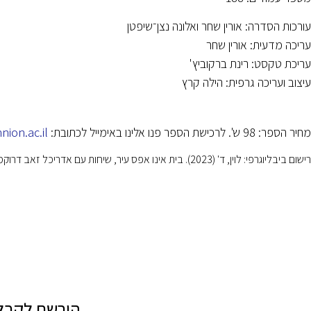
עורכות הסדרה: אורין שחר ואלונה נצן־שיפטן
עריכה מדעית: אורין שחר
עריכת טקסט: רינת ברקוביץ'
עיצוב ועריכה גרפית: הילה קרץ
מחיר הספר: 98 ש'. לרכישת הספר פנו אלינו באימייל לכתובת:
nion.ac.il
רישום ביבליוגרפי: לוין, ד' (2023). בית אינו אפס עיר, שיחות עם אדריכל זאב דרוקמן. חיפה: הטכניון.
הירשם לקבל