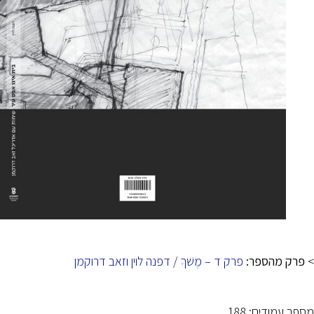
>
פרק מהספר:
פרק ד – מֶשׁךֶ / דפנה לוין וזאב דרוקמן
מספר עמודים: 188