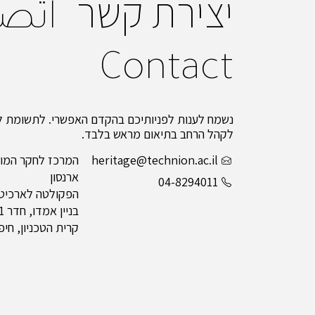
יצירת קשר
اتص
Contact
נשמח לענות לפניותיכם בהקדם האפשרי. לתשומת לב
לקהל הרחב בתיאום מראש בלבד.
heritage@technion.ac.il
המרכז לחקר המור
ארנסון
04-8294011
הפקולטה לארכיטקט
בניין אמדו, חדר 211
קרית הטכניון, חיפה 0003