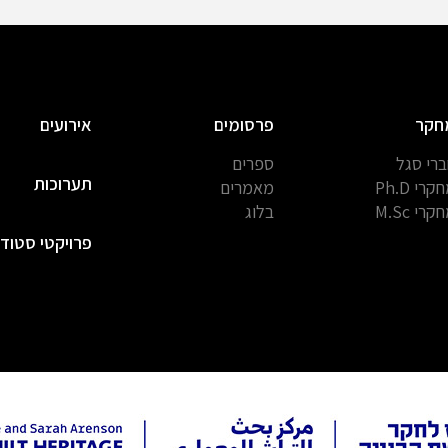
חקר
פרסומים
אירועים
רי סגל
ספרים
תערוכות
קרי Ph.D
מאמרים
קרי M.Sc
בלוג
פרויקטי סטוד