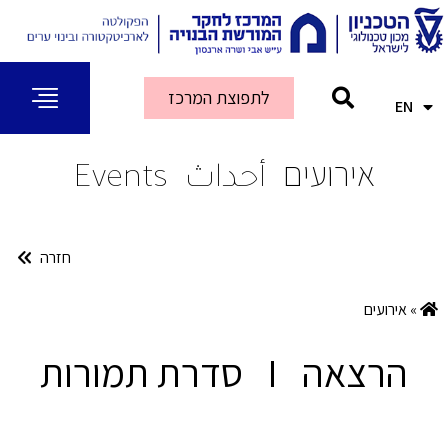
לתפוצת המרכז
EN
AR
אירועים
أحداث
Events
חזרה
»
אירועים
הרצאה I סדרת תמורות