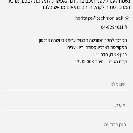
נשמח לענות לפניותיכם בהקדם האפשרי. לתשומת לבכם, ארכיון
המרכז פתוח לקהל הרחב בתיאום מראש בלבד.
heritage@technion.ac.il
04-8294011
המרכז לחקר המורשת הבנויה ע"ש אבי ושרה ארנסון
הפקולטה לארכיטקטורה ובינוי ערים
בניין אמדו, חדר 211
קרית הטכניון, חיפה 3200003