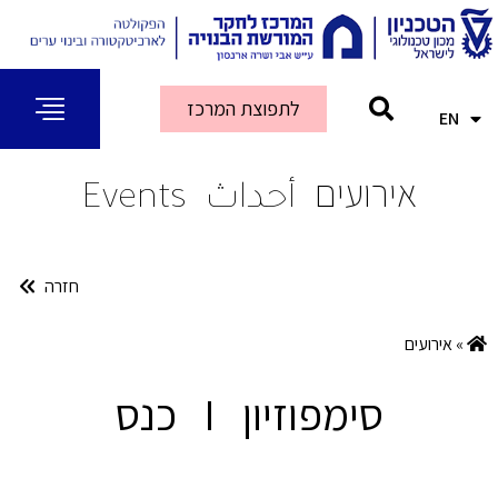
לתפוצת המרכז
EN
AR
אירועים
أحداث
Events
חזרה
»
אירועים
סימפוזיון I כנס