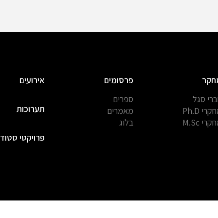
חקר
פרסומים
אירועים
רי סגל
ספרים
תערוכות
קרי Ph.D
מאמרים
קרי M.Sc
בלוג
פרויקטי סטוד