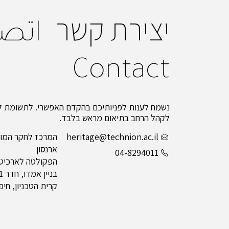
יצירת קשר
اتص
Contact
נשמח לענות לפניותיכם בהקדם האפשרי. לתשומת לב
לקהל הרחב בתיאום מראש בלבד.
heritage@technion.ac.il
המרכז לחקר המור
ארנסון
04-8294011
הפקולטה לארכיטקט
בניין אמדו, חדר 211
קרית הטכניון, חיפה 0003