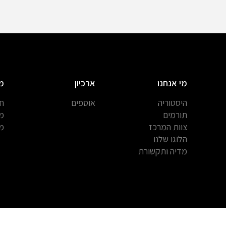
מי אנחנו
ארכיון
מ
היסטוריה
אוספים
חב
תורמים
מח
צוות המרכז
מח
הלוגו שלנו
מדיה ותקשורת